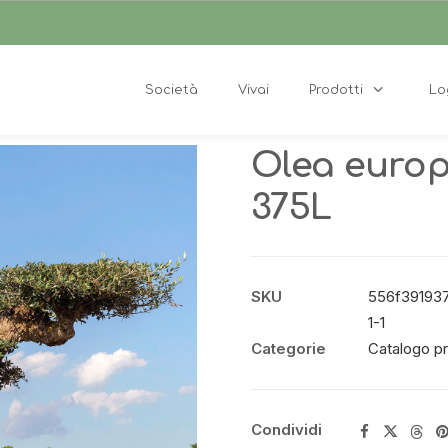
Società
Vivai
Prodotti
Lo
Olea europ
375L
SKU
556f391937df
1-1
Categorie
Catalogo pr
Condividi