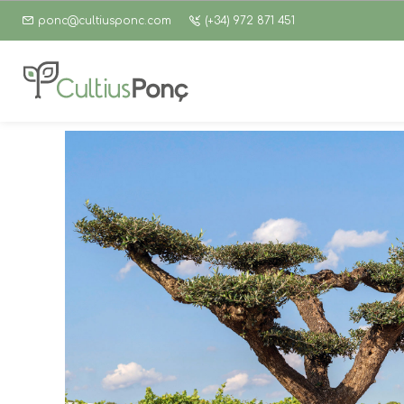
ponc@cultiusponc.com
(+34) 972 871 451