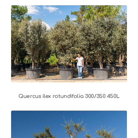
Quercus ilex rotundifolia 300/350 450L