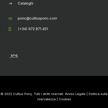
Cataloghi
ponc@cultiusponc.com
(+34) 972 871 451
© 2022 Cultius Ponç. Tutti i diritti riservati.
Avviso Legale
|
Politica sulla
riservatezza
|
Cookies