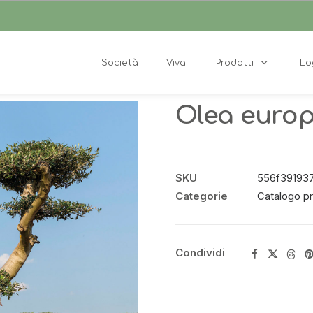
Società
Vivai
Prodotti
Lo
Olea europ
SKU
556f391937df
Categorie
Catalogo pr
Condividi