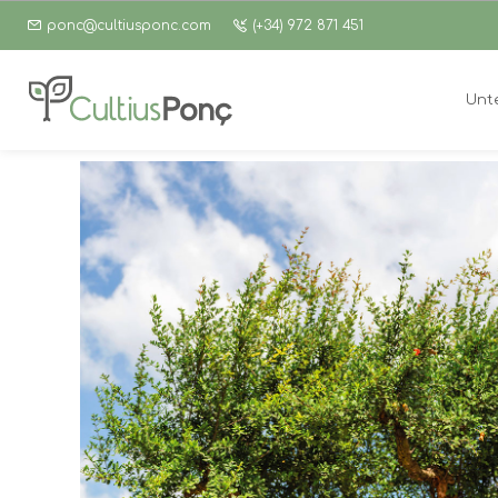
ponc@cultiusponc.com
(+34) 972 871 451
Unt