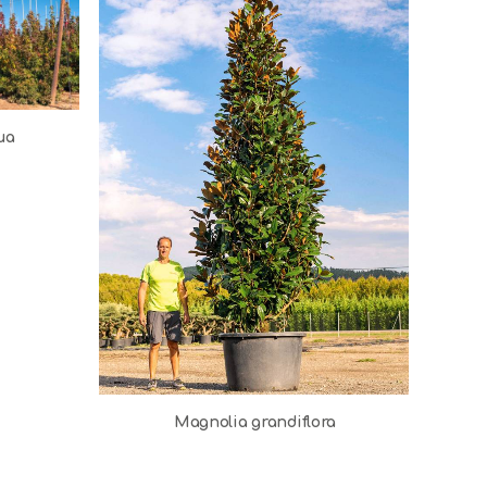
ua
Magnolia grandiflora
Cupres