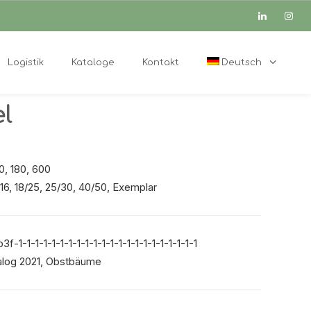
Logistik
Kataloge
Kontakt
Deutsch
l
10, 180, 600
16, 18/25, 25/30, 40/50, Exemplar
f-1-1-1-1-1-1-1-1-1-1-1-1-1-1-1-1-1-1-1-1-1-1
log 2021
,
Obstbäume