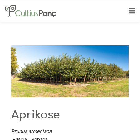
Aprikose
Prunus armeniaca
‚Priscia‘, ‚Robada‘