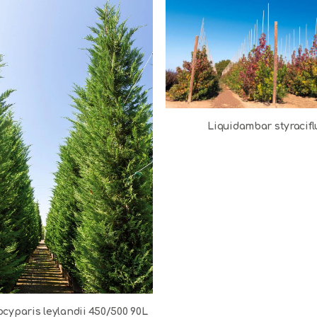
Liquidambar styracifl
cyparis leylandii 450/500 90L