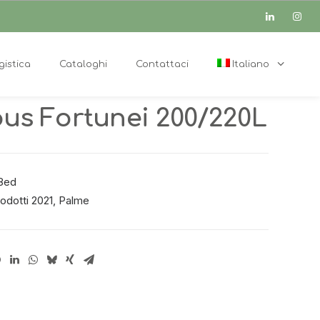
gistica
Cataloghi
Contattaci
Italiano
us Fortunei 200/220L
8ed
odotti 2021
,
Palme