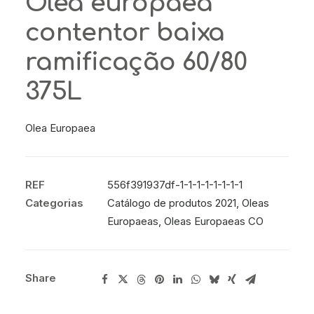
Olea europaea
contentor baixa
ramificação 60/80
375L
Olea Europaea
REF
556f391937df-1-1-1-1-1-1-1-1
Categorias
Catálogo de produtos 2021
,
Oleas
Europaeas
,
Oleas Europaeas CO
Share