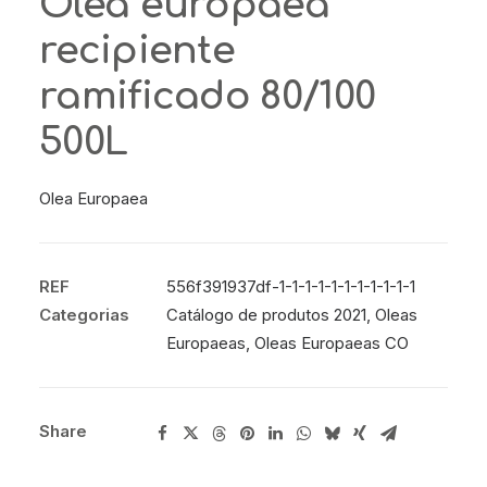
Olea europaea
recipiente
ramificado 80/100
500L
Olea Europaea
REF
556f391937df-1-1-1-1-1-1-1-1-1-1-1
Categorias
Catálogo de produtos 2021
,
Oleas
Europaeas
,
Oleas Europaeas CO
Share