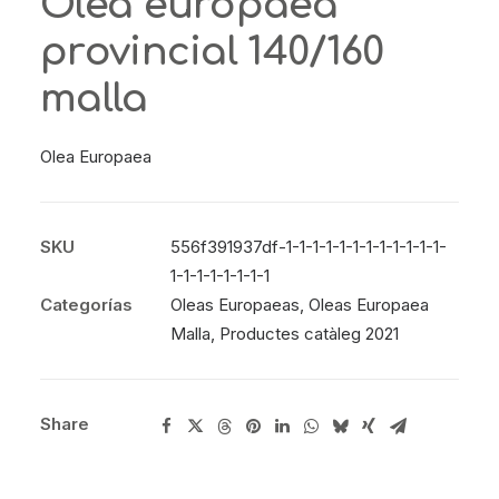
Olea europaea
provincial 140/160
malla
Olea Europaea
SKU
556f391937df-1-1-1-1-1-1-1-1-1-1-1-1-
1-1-1-1-1-1-1-1
Categorías
Oleas Europaeas
,
Oleas Europaea
Malla
,
Productes catàleg 2021
Share