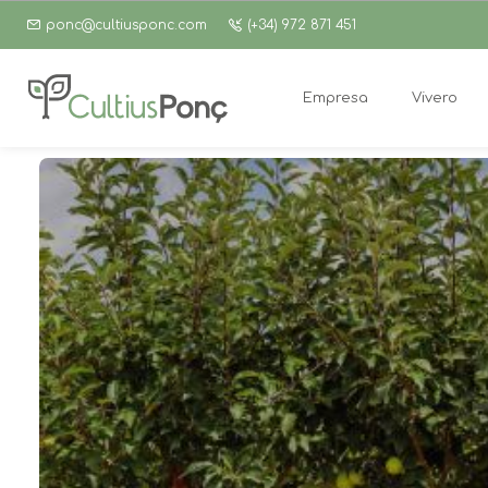
ponc@cultiusponc.com
(+34) 972 871 451
Empresa
Vivero