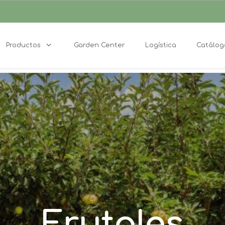
Productos
Garden Center
Logística
Catálog
Frutales