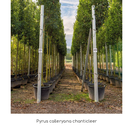
Pyrus calleryana chanticleer