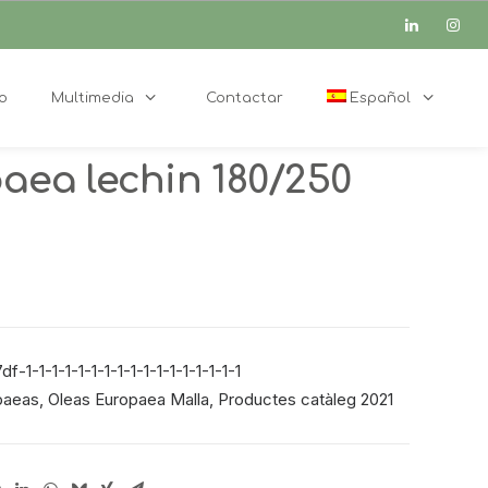
o
Multimedia
Contactar
Español
aea lechin 180/250
-1-1-1-1-1-1-1-1-1-1-1-1-1-1-1-1-1
paeas
,
Oleas Europaea Malla
,
Productes catàleg 2021