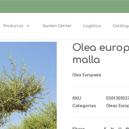
Productos
Garden Center
Logística
Catálog
Olea europ
malla
Olea Europaea
SKU
556f391937df
Categorías
Oleas Euro
Share