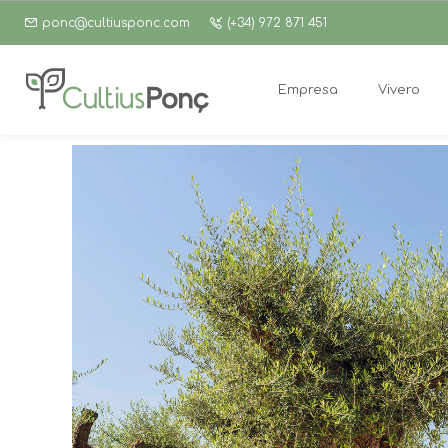
ponc@cultiusponc.com
(+34) 972 871 451
Empresa
Vivero