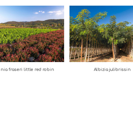
nia fraseri little red robin
Albizia julibrissin