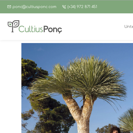
ponc@cultiusponc.com
(+34) 972 871 451
Unt