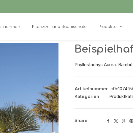
ernehmen
Pflanzen- und Baumschule
Produkte
Beispielha
Phyllostachys Aurea. Bamb
Artikelnummer
c9e1074f5b
Kategorien
Produktkata
Share