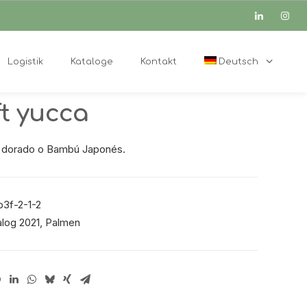
Logistik
Kataloge
Kontakt
Deutsch
ft yucca
ú dorado o Bambú Japonés.
3f-2-1-2
log 2021
,
Palmen