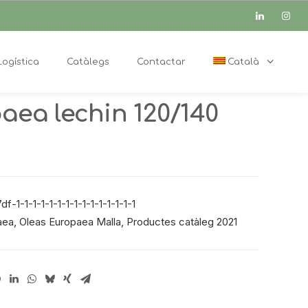
Logística
Catàlegs
Contactar
Català
aea lechin 120/140
-1-1-1-1-1-1-1-1-1-1-1-1-1-1-1
aea
,
Oleas Europaea Malla
,
Productes catàleg 2021