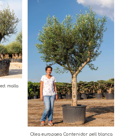
Ol
ed. malla
Olea europaea Contenidor pell blanca