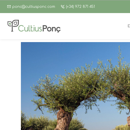
ponc@cultiusponc.com
(+34) 972 871 451