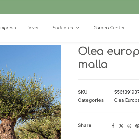
Empresa
Viver
Productes
Garden Center
Olea europ
malla
SKU
556f391937df
Categories
Olea Europ
Share