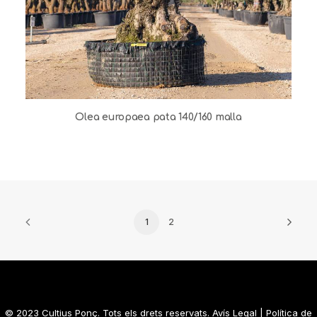
Olea europaea pata 140/160 malla
1
2
© 2023 Cultius Ponç. Tots els drets reservats.
Avís Legal
|
Política de