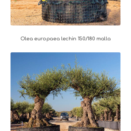
Olea europaea lechin 150/180 malla