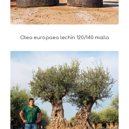
Olea europaea lechin 120/140 malla