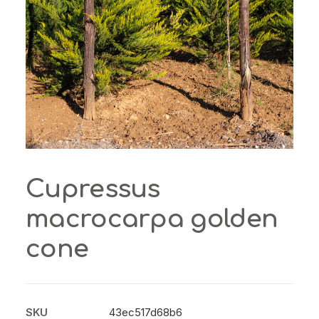
Cupressus
macrocarpa golden
cone
SKU
43ec517d68b6