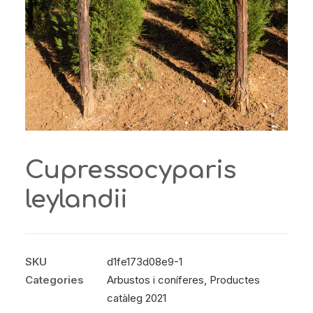
Cupressocyparis
leylandii
SKU
d1fe173d08e9-1
Categories
Arbustos i coníferes
,
Productes
catàleg 2021