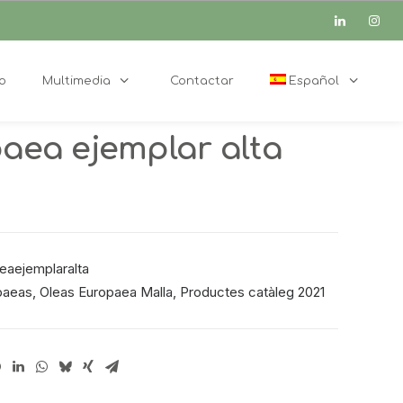
o
Multimedia
Contactar
Español
aea ejemplar alta
eaejemplaralta
paeas
,
Oleas Europaea Malla
,
Productes catàleg 2021