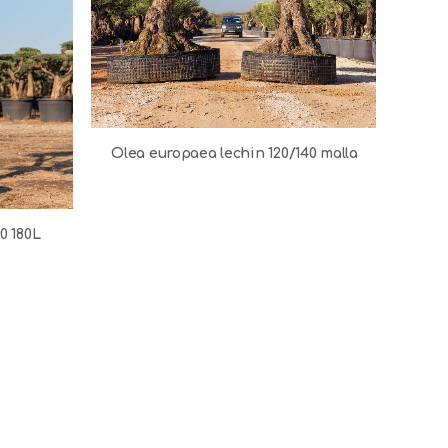
Olea 
Olea europaea lechin 120/140 malla
0 180L