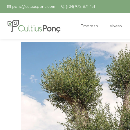
ponc@cultiusponc.com
(+34) 972 871 451
Empresa
Vivero