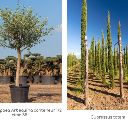
paea Arbequina conteneur 1/2
cime 35L
Cupressus totem