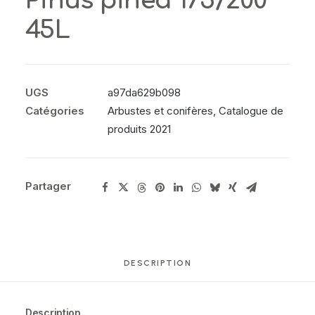
Pinus pinea 175/200
45L
UGS
a97da629b098
Catégories
Arbustes et conifères
,
Catalogue de
produits 2021
Partager
DESCRIPTION
Description