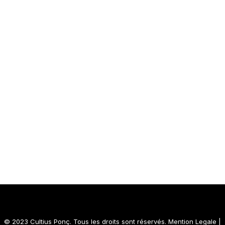
© 2023 Cultius Ponç. Tous les droits sont réservés.
Mention Legale
|