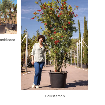
amificada
Olea 
Callistemon