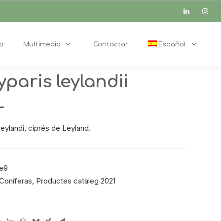
o
Multimedia
Contactar
Español
paris leylandii
L
eylandi, ciprés de Leyland.
e9
Coníferas
,
Productes catàleg 2021