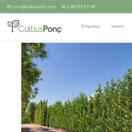
ponc@cultiusponc.com
(+34) 972 871 451
Empresa
Vivero