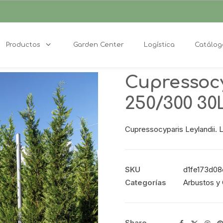
Productos
Garden Center
Logística
Catálog
Cupressocy
250/300 30
Cupressocyparis Leylandii. L
SKU
d1fe173d08
Categorías
Arbustos y 
Share