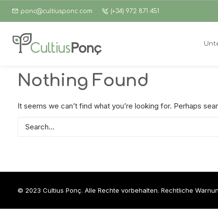
ponc@cultiusponc.com
(+34) 972 871 451
Unt
Nothing Found
It seems we can’t find what you’re looking for. Perhaps sear
© 2023 Cultius Ponç. Alle Rechte vorbehalten.
Rechtliche Warnu