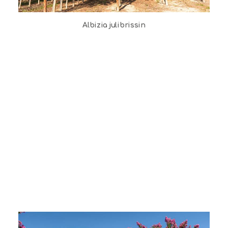
Albizia julibrissin