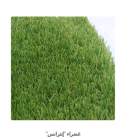
غضراء “إنترانس”