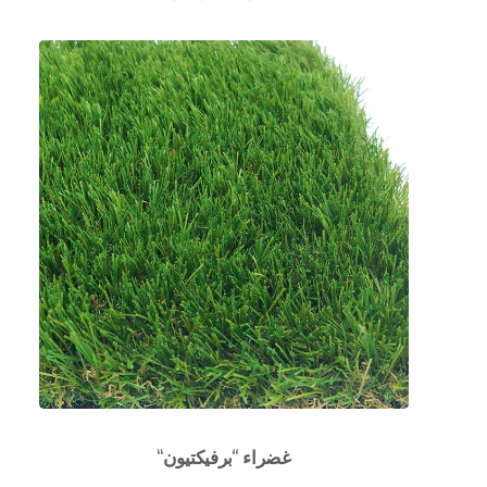
غضراء “برفيكتيون”