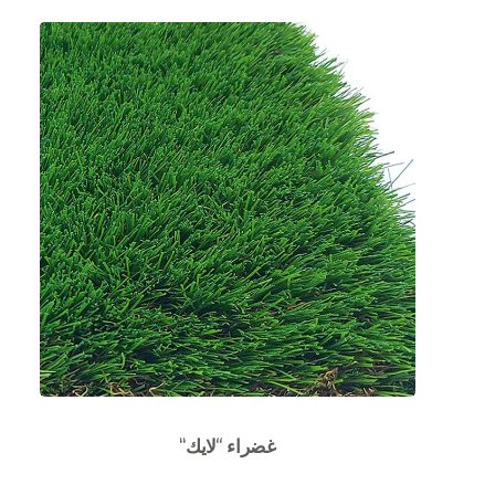
غضراء “لايك”