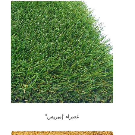
غضراء “إمبريس”