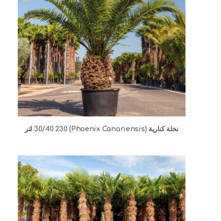
نخلة كنارية (Phoenix Canariensis) 30/40 230 لتر