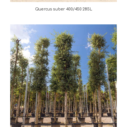
Quercus suber 400/450 285L